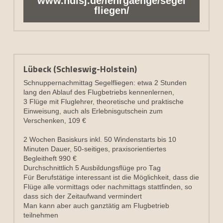
www.hdlsj.de/lehrgaenge/segel
fliegen/
Lübeck (Schleswig-Holstein)
Schnuppernachmittag Segelfliegen: etwa 2 Stunden 
lang den Ablauf des Flugbetriebs kennenlernen,
3 Flüge mit Fluglehrer, theoretische und praktische 
Einweisung, auch als Erlebnisgutschein zum 
Verschenken, 109 €
2 Wochen Basiskurs inkl. 50 Windenstarts bis 10 
Minuten Dauer, 
50-seitiges, praxisorientiertes 
Begleitheft
 990 €
Durchschnittlich 5 Ausbildungsflüge pro Tag
Für Berufstätige interessant ist die Möglichkeit, dass die 
Flüge alle vormittags oder nachmittags stattfinden, so 
dass sich der Zeitaufwand vermindert
Man kann aber auch ganztätig am Flugbetrieb 
teilnehmen