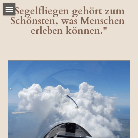
"Segelfliegen gehört zum 
Schönsten, was Menschen 
ABOUT
erleben können."
KARTE
FLUGSCHULEN
ALTERNATIVE
VIDEOS
LINKS
KONTAKT
INSTAGRAM
FLUGPLÄTZE